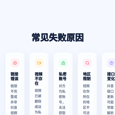
常见失败原因
链接
视频
私密
地区
接口
错误
不存
账号
限制
变化
在
链接
对方
视频
抖音
视频
不完
为私
在你
接口
已被
整或
密账
所在
更新
删除
并非
号，
的地
可能
或设
抖音
无法
区不
导致
为私
视频
获取
可访
解析