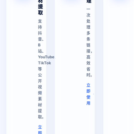
材
理
提
一
取
次
支
处
持
理
抖
多
音、
条
B
链
站、
接，
YouTube、
高
TikTok
效
等
省
公
时。
开
立
视
即
频
使
素
用
材
提
取。
立
即